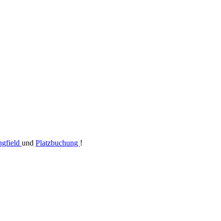
gfield
und
Platzbuchung
!