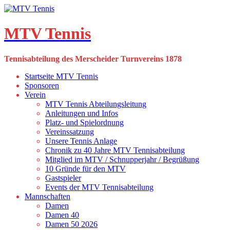
Skip
to
content
MTV Tennis
Tennisabteilung des Merscheider Turnvereins 1878
Startseite MTV Tennis
Sponsoren
Verein
MTV Tennis Abteilungsleitung
Anleitungen und Infos
Platz- und Spielordnung
Vereinssatzung
Unsere Tennis Anlage
Chronik zu 40 Jahre MTV Tennisabteilung
Mitglied im MTV / Schnupperjahr / Begrüßung
10 Gründe für den MTV
Gastspieler
Events der MTV Tennisabteilung
Mannschaften
Damen
Damen 40
Damen 50 2026