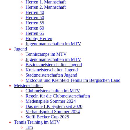
Herren 1. Mannschaft
Herren 2. Mannschaft
Herren 40
Herren 50
Herren 55
Herren 60
Herren 65
Hobby Herren
Jugendmannschaften im MTV
Jugend
Tenniscamps im MTV
Jugendmannschaften im MTV
Bezirksmeisterschaften Jugend
Kreismeisterschaften Jugend
Stadtmeisterschaften Jugend
Midcourt und Kleinfeld Tennis im Bergischen Land
Meisterschaften
Clubmeisterschaften im MTV
Regeln für die Clubmeisterschaften
Medenspiele Sommer 2024
Das neue LK System seit 2020
Verbandspokal Sommer 2024
Steffi Becker Cup 2025
Tennis Training im MTV
Tim