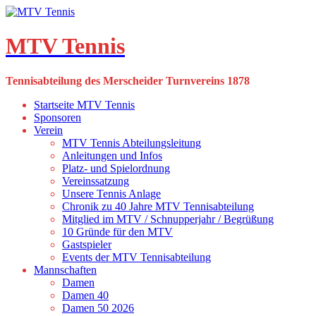
Skip
to
content
MTV Tennis
Tennisabteilung des Merscheider Turnvereins 1878
Startseite MTV Tennis
Sponsoren
Verein
MTV Tennis Abteilungsleitung
Anleitungen und Infos
Platz- und Spielordnung
Vereinssatzung
Unsere Tennis Anlage
Chronik zu 40 Jahre MTV Tennisabteilung
Mitglied im MTV / Schnupperjahr / Begrüßung
10 Gründe für den MTV
Gastspieler
Events der MTV Tennisabteilung
Mannschaften
Damen
Damen 40
Damen 50 2026