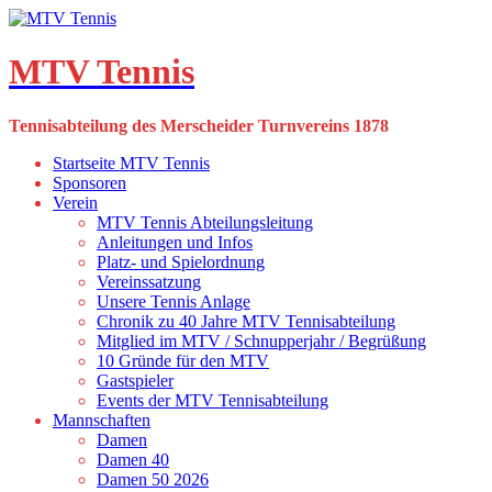
Skip
to
content
MTV Tennis
Tennisabteilung des Merscheider Turnvereins 1878
Startseite MTV Tennis
Sponsoren
Verein
MTV Tennis Abteilungsleitung
Anleitungen und Infos
Platz- und Spielordnung
Vereinssatzung
Unsere Tennis Anlage
Chronik zu 40 Jahre MTV Tennisabteilung
Mitglied im MTV / Schnupperjahr / Begrüßung
10 Gründe für den MTV
Gastspieler
Events der MTV Tennisabteilung
Mannschaften
Damen
Damen 40
Damen 50 2026