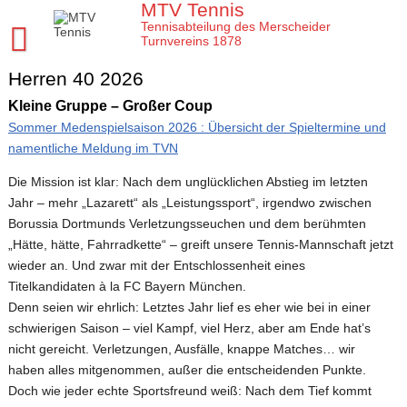
Skip
MTV Tennis
to
Tennisabteilung des Merscheider
content
Turnvereins 1878
Herren 40 2026
Startseite MTV Tennis
Kleine Gruppe – Großer Coup
Sponsoren
Sommer Medenspielsaison 2026 : Übersicht der Spieltermine und
Verein
namentliche Meldung im TVN
MTV Tennis Abteilungsleitung
Mannschaften
Die Mission ist klar: Nach dem unglücklichen Abstieg im letzten
Jahr – mehr „Lazarett“ als „Leistungssport“, irgendwo zwischen
Anleitungen und Infos
Damen
Jugend
Borussia Dortmunds Verletzungsseuchen und dem berühmten
Platz- und Spielordnung
„Hätte, hätte, Fahrradkette“ – greift unsere Tennis-Mannschaft jetzt
Damen 40
Tenniscamps im MTV
Meisterschaften
wieder an. Und zwar mit der Entschlossenheit eines
Vereinssatzung
Damen 50 2026
Jugendmannschaften im MTV
Titelkandidaten à la FC Bayern München.
Clubmeisterschaften im MTV
Tennis Training im MTV
Unsere Tennis Anlage
Denn seien wir ehrlich: Letztes Jahr lief es eher wie bei in einer
Herren 1. Mannschaft
Bezirksmeisterschaften Jugend
Regeln für die Clubmeisterschaften
schwierigen Saison – viel Kampf, viel Herz, aber am Ende hat’s
Tim
Aktuelles
Chronik zu 40 Jahre MTV Tennisabteilung
Herren 2. Mannschaft
nicht gereicht. Verletzungen, Ausfälle, knappe Matches… wir
Kreismeisterschaften Jugend
Medenspiele Sommer 2024
Moritz
Presseartikel
haben alles mitgenommen, außer die entscheidenden Punkte.
Mitglied im MTV / Schnupperjahr / Begrüßung
Herren 40
Stadtmeisterschaften Jugend
Das neue LK System seit 2020
Doch wie jeder echte Sportsfreund weiß: Nach dem Tief kommt
Trainingskalender
Arbeitseinsatz im MTV
10 Gründe für den MTV