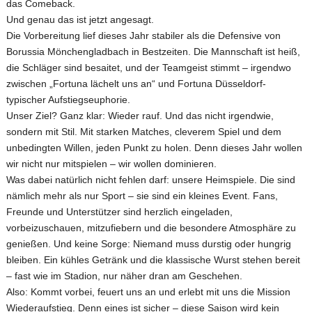
Herren 50
das Comeback.
Midcourt und Kleinfeld Tennis im Bergischen Land
Verbandspokal Sommer 2024
Vereinskalender
Und genau das ist jetzt angesagt.
Gastspieler
Herren 55
Die Vorbereitung lief dieses Jahr stabiler als die Defensive von
Steffi Becker Cup 2025
MTV Platzbuchung
Events der MTV Tennisabteilung
Borussia Mönchengladbach in Bestzeiten. Die Mannschaft ist heiß,
Herren 60
die Schläger sind besaitet, und der Teamgeist stimmt – irgendwo
MTV Kollektion 2022 – 2024
Herren 65
zwischen „Fortuna lächelt uns an“ und Fortuna Düsseldorf-
LK Single Race
typischer Aufstiegseuphorie.
Hobby Herren
Unser Ziel? Ganz klar: Wieder rauf. Und das nicht irgendwie,
Spielerbörse Tennispartner gesucht ?
Jugendmannschaften im MTV
sondern mit Stil. Mit starken Matches, cleverem Spiel und dem
unbedingten Willen, jeden Punkt zu holen. Denn dieses Jahr wollen
wir nicht nur mitspielen – wir wollen dominieren.
Was dabei natürlich nicht fehlen darf: unsere Heimspiele. Die sind
nämlich mehr als nur Sport – sie sind ein kleines Event. Fans,
Freunde und Unterstützer sind herzlich eingeladen,
vorbeizuschauen, mitzufiebern und die besondere Atmosphäre zu
genießen. Und keine Sorge: Niemand muss durstig oder hungrig
bleiben. Ein kühles Getränk und die klassische Wurst stehen bereit
– fast wie im Stadion, nur näher dran am Geschehen.
Also: Kommt vorbei, feuert uns an und erlebt mit uns die Mission
Wiederaufstieg. Denn eines ist sicher – diese Saison wird kein