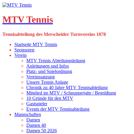
Skip
to
content
MTV Tennis
Tennisabteilung des Merscheider Turnvereins 1878
Startseite MTV Tennis
Sponsoren
Verein
MTV Tennis Abteilungsleitung
Anleitungen und Infos
Platz- und Spielordnung
Vereinssatzung
Unsere Tennis Anlage
Chronik zu 40 Jahre MTV Tennisabteilung
Mitglied im MTV / Schnupperjahr / Begrüßung
10 Gründe für den MTV
Gastspieler
Events der MTV Tennisabteilung
Mannschaften
Damen
Damen 40
Damen 50 2026