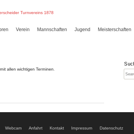
erscheider Turnvereins 1878
oren
Verein
Mannschaften
Jugend
Meisterschaften
Suc
mit allen wichtigen Terminen.
Webcam
Anfahrt
Kontakt
Impressum
Datenschutz