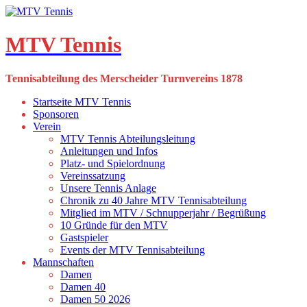
Skip
to
content
MTV Tennis
Tennisabteilung des Merscheider Turnvereins 1878
Startseite MTV Tennis
Sponsoren
Verein
MTV Tennis Abteilungsleitung
Anleitungen und Infos
Platz- und Spielordnung
Vereinssatzung
Unsere Tennis Anlage
Chronik zu 40 Jahre MTV Tennisabteilung
Mitglied im MTV / Schnupperjahr / Begrüßung
10 Gründe für den MTV
Gastspieler
Events der MTV Tennisabteilung
Mannschaften
Damen
Damen 40
Damen 50 2026