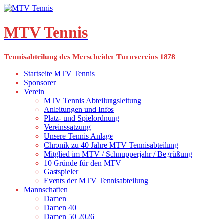
Skip
to
content
MTV Tennis
Tennisabteilung des Merscheider Turnvereins 1878
Startseite MTV Tennis
Sponsoren
Verein
MTV Tennis Abteilungsleitung
Anleitungen und Infos
Platz- und Spielordnung
Vereinssatzung
Unsere Tennis Anlage
Chronik zu 40 Jahre MTV Tennisabteilung
Mitglied im MTV / Schnupperjahr / Begrüßung
10 Gründe für den MTV
Gastspieler
Events der MTV Tennisabteilung
Mannschaften
Damen
Damen 40
Damen 50 2026