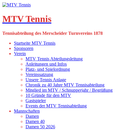
Skip
to
content
MTV Tennis
Tennisabteilung des Merscheider Turnvereins 1878
Startseite MTV Tennis
Sponsoren
Verein
MTV Tennis Abteilungsleitung
Anleitungen und Infos
Platz- und Spielordnung
Vereinssatzung
Unsere Tennis Anlage
Chronik zu 40 Jahre MTV Tennisabteilung
Mitglied im MTV / Schnupperjahr / Begrüßung
10 Gründe für den MTV
Gastspieler
Events der MTV Tennisabteilung
Mannschaften
Damen
Damen 40
Damen 50 2026