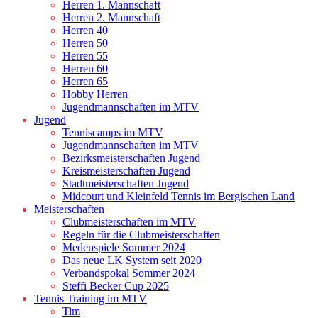
Herren 1. Mannschaft
Herren 2. Mannschaft
Herren 40
Herren 50
Herren 55
Herren 60
Herren 65
Hobby Herren
Jugendmannschaften im MTV
Jugend
Tenniscamps im MTV
Jugendmannschaften im MTV
Bezirksmeisterschaften Jugend
Kreismeisterschaften Jugend
Stadtmeisterschaften Jugend
Midcourt und Kleinfeld Tennis im Bergischen Land
Meisterschaften
Clubmeisterschaften im MTV
Regeln für die Clubmeisterschaften
Medenspiele Sommer 2024
Das neue LK System seit 2020
Verbandspokal Sommer 2024
Steffi Becker Cup 2025
Tennis Training im MTV
Tim