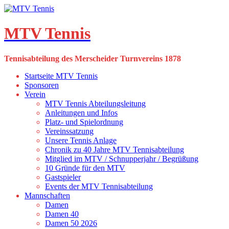
Skip
to
content
MTV Tennis
Tennisabteilung des Merscheider Turnvereins 1878
Startseite MTV Tennis
Sponsoren
Verein
MTV Tennis Abteilungsleitung
Anleitungen und Infos
Platz- und Spielordnung
Vereinssatzung
Unsere Tennis Anlage
Chronik zu 40 Jahre MTV Tennisabteilung
Mitglied im MTV / Schnupperjahr / Begrüßung
10 Gründe für den MTV
Gastspieler
Events der MTV Tennisabteilung
Mannschaften
Damen
Damen 40
Damen 50 2026