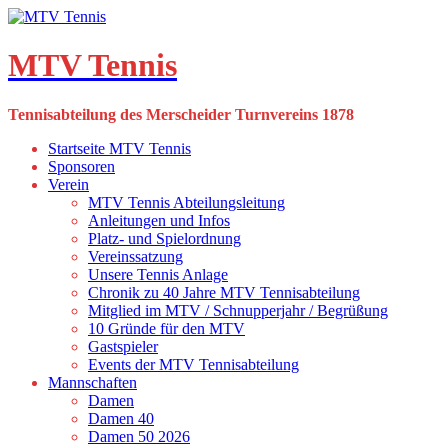
Skip
to
content
MTV Tennis
Tennisabteilung des Merscheider Turnvereins 1878
Startseite MTV Tennis
Sponsoren
Verein
MTV Tennis Abteilungsleitung
Anleitungen und Infos
Platz- und Spielordnung
Vereinssatzung
Unsere Tennis Anlage
Chronik zu 40 Jahre MTV Tennisabteilung
Mitglied im MTV / Schnupperjahr / Begrüßung
10 Gründe für den MTV
Gastspieler
Events der MTV Tennisabteilung
Mannschaften
Damen
Damen 40
Damen 50 2026