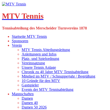
Skip
to
content
MTV Tennis
Tennisabteilung des Merscheider Turnvereins 1878
Startseite MTV Tennis
Sponsoren
Verein
MTV Tennis Abteilungsleitung
Anleitungen und Infos
Platz- und Spielordnung
Vereinssatzung
Unsere Tennis Anlage
Chronik zu 40 Jahre MTV Tennisabteilung
Mitglied im MTV / Schnupperjahr / Begrüßung
10 Gründe für den MTV
Gastspieler
Events der MTV Tennisabteilung
Mannschaften
Damen
Damen 40
Damen 50 2026