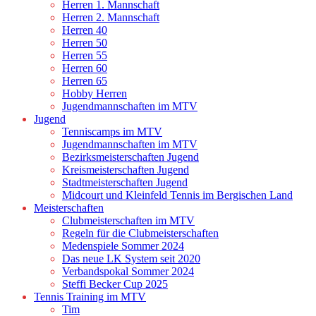
Herren 1. Mannschaft
Herren 2. Mannschaft
Herren 40
Herren 50
Herren 55
Herren 60
Herren 65
Hobby Herren
Jugendmannschaften im MTV
Jugend
Tenniscamps im MTV
Jugendmannschaften im MTV
Bezirksmeisterschaften Jugend
Kreismeisterschaften Jugend
Stadtmeisterschaften Jugend
Midcourt und Kleinfeld Tennis im Bergischen Land
Meisterschaften
Clubmeisterschaften im MTV
Regeln für die Clubmeisterschaften
Medenspiele Sommer 2024
Das neue LK System seit 2020
Verbandspokal Sommer 2024
Steffi Becker Cup 2025
Tennis Training im MTV
Tim