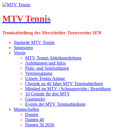
Skip
to
content
MTV Tennis
Tennisabteilung des Merscheider Turnvereins 1878
Startseite MTV Tennis
Sponsoren
Verein
MTV Tennis Abteilungsleitung
Anleitungen und Infos
Platz- und Spielordnung
Vereinssatzung
Unsere Tennis Anlage
Chronik zu 40 Jahre MTV Tennisabteilung
Mitglied im MTV / Schnupperjahr / Begrüßung
10 Gründe für den MTV
Gastspieler
Events der MTV Tennisabteilung
Mannschaften
Damen
Damen 40
Damen 50 2026