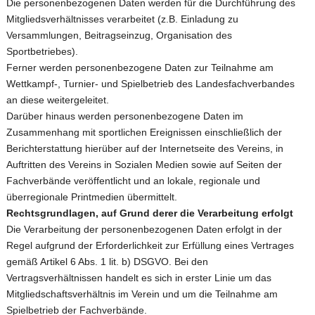
Die personenbezogenen Daten werden für die Durchführung des
Mitgliedsverhältnisses verarbeitet (z.B. Einladung zu
Gastspieler
Herren 55
Steffi Becker Cup 2025
MTV Platzbuchung
Versammlungen, Beitragseinzug, Organisation des
Events der MTV Tennisabteilung
Herren 60
MTV Kollektion 2022 – 2024
Sportbetriebes).
Ferner werden personenbezogene Daten zur Teilnahme am
Herren 65
LK Single Race
Wettkampf-, Turnier- und Spielbetrieb des Landesfachverbandes
Hobby Herren
Spielerbörse Tennispartner gesucht ?
an diese weitergeleitet.
Darüber hinaus werden personenbezogene Daten im
Jugendmannschaften im MTV
Zusammenhang mit sportlichen Ereignissen einschließlich der
Berichterstattung hierüber auf der Internetseite des Vereins, in
Auftritten des Vereins in Sozialen Medien sowie auf Seiten der
Fachverbände veröffentlicht und an lokale, regionale und
überregionale Printmedien übermittelt.
Rechtsgrundlagen, auf Grund derer die Verarbeitung erfolgt
Die Verarbeitung der personenbezogenen Daten erfolgt in der
Regel aufgrund der Erforderlichkeit zur Erfüllung eines Vertrages
gemäß Artikel 6 Abs. 1 lit. b) DSGVO. Bei den
Vertragsverhältnissen handelt es sich in erster Linie um das
Mitgliedschaftsverhältnis im Verein und um die Teilnahme am
Spielbetrieb der Fachverbände.