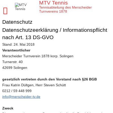
Skip
MTV Tennis
to
Tennisabteilung des Merscheider
content
Turnvereins 1878
Datenschutz
Startseite MTV Tennis
Datenschutzeerklärung / Informationspflicht
Sponsoren
nach Art. 13 DS-GVO
Verein
Stand: 24. Mai 2018
Mannschaften
MTV Tennis Abteilungsleitung
Verantwortlicher
Merscheider Turnverein 1878 korp. Solingen
Jugend
Anleitungen und Infos
Damen
Turnerstr. 40
Meisterschaften
Platz- und Spielordnung
Damen 40
Tenniscamps im MTV
42699 Solingen
Tennis Training im MTV
Vereinssatzung
Damen 50 2026
Jugendmannschaften im MTV
Clubmeisterschaften im MTV
gesetzlich vertreten durch den Vorstand nach §26 BGB
Frau Katrin Dültgen, Herr Steven Schütt
Aktuelles
Unsere Tennis Anlage
Herren 1. Mannschaft
Bezirksmeisterschaften Jugend
Regeln für die Clubmeisterschaften
Tim
0212 / 59 448 999
Chronik zu 40 Jahre MTV Tennisabteilung
Herren 2. Mannschaft
Kreismeisterschaften Jugend
Medenspiele Sommer 2024
Moritz
Presseartikel
info@merscheider-tv.de
Mitglied im MTV / Schnupperjahr / Begrüßung
Herren 40
Stadtmeisterschaften Jugend
Das neue LK System seit 2020
Trainingskalender
Arbeitseinsatz im MTV
Zweck
10 Gründe für den MTV
Herren 50
Midcourt und Kleinfeld Tennis im Bergischen Land
Verbandspokal Sommer 2024
Vereinskalender