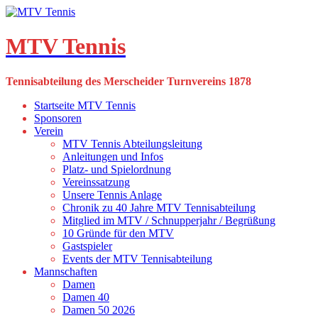
Skip
to
content
MTV Tennis
Tennisabteilung des Merscheider Turnvereins 1878
Startseite MTV Tennis
Sponsoren
Verein
MTV Tennis Abteilungsleitung
Anleitungen und Infos
Platz- und Spielordnung
Vereinssatzung
Unsere Tennis Anlage
Chronik zu 40 Jahre MTV Tennisabteilung
Mitglied im MTV / Schnupperjahr / Begrüßung
10 Gründe für den MTV
Gastspieler
Events der MTV Tennisabteilung
Mannschaften
Damen
Damen 40
Damen 50 2026