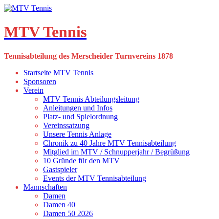
Skip
to
content
MTV Tennis
Tennisabteilung des Merscheider Turnvereins 1878
Startseite MTV Tennis
Sponsoren
Verein
MTV Tennis Abteilungsleitung
Anleitungen und Infos
Platz- und Spielordnung
Vereinssatzung
Unsere Tennis Anlage
Chronik zu 40 Jahre MTV Tennisabteilung
Mitglied im MTV / Schnupperjahr / Begrüßung
10 Gründe für den MTV
Gastspieler
Events der MTV Tennisabteilung
Mannschaften
Damen
Damen 40
Damen 50 2026