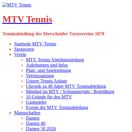
Skip
to
content
MTV Tennis
Tennisabteilung des Merscheider Turnvereins 1878
Startseite MTV Tennis
Sponsoren
Verein
MTV Tennis Abteilungsleitung
Anleitungen und Infos
Platz- und Spielordnung
Vereinssatzung
Unsere Tennis Anlage
Chronik zu 40 Jahre MTV Tennisabteilung
Mitglied im MTV / Schnupperjahr / Begrüßung
10 Gründe für den MTV
Gastspieler
Events der MTV Tennisabteilung
Mannschaften
Damen
Damen 40
Damen 50 2026