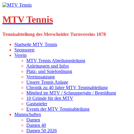
Skip
to
content
MTV Tennis
Tennisabteilung des Merscheider Turnvereins 1878
Startseite MTV Tennis
Sponsoren
Verein
MTV Tennis Abteilungsleitung
Anleitungen und Infos
Platz- und Spielordnung
Vereinssatzung
Unsere Tennis Anlage
Chronik zu 40 Jahre MTV Tennisabteilung
Mitglied im MTV / Schnupperjahr / Begrüßung
10 Gründe für den MTV
Gastspieler
Events der MTV Tennisabteilung
Mannschaften
Damen
Damen 40
Damen 50 2026