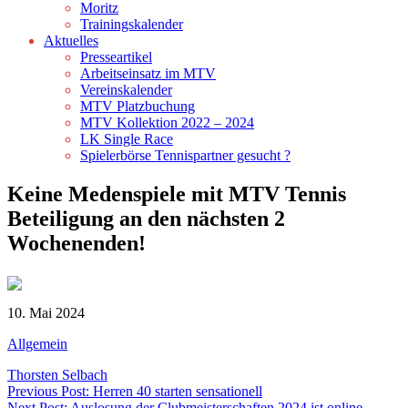
Moritz
Trainingskalender
Aktuelles
Presseartikel
Arbeitseinsatz im MTV
Vereinskalender
MTV Platzbuchung
MTV Kollektion 2022 – 2024
LK Single Race
Spielerbörse Tennispartner gesucht ?
Keine Medenspiele mit MTV Tennis
Beteiligung an den nächsten 2
Wochenenden!
10. Mai 2024
Allgemein
Thorsten Selbach
Beitragsnavigation
Previous Post: Herren 40 starten sensationell
Next Post: Auslosung der Clubmeisterschaften 2024 ist online