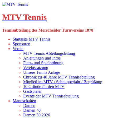
Skip
to
content
MTV Tennis
Tennisabteilung des Merscheider Turnvereins 1878
Startseite MTV Tennis
Sponsoren
Verein
MTV Tennis Abteilungsleitung
Anleitungen und Infos
Platz- und Spielordnung
Vereinssatzung
Unsere Tennis Anlage
Chronik zu 40 Jahre MTV Tennisabteilung
Mitglied im MTV / Schnupperjahr / Begrüßung
10 Gründe für den MTV
Gastspieler
Events der MTV Tennisabteilung
Mannschaften
Damen
Damen 40
Damen 50 2026