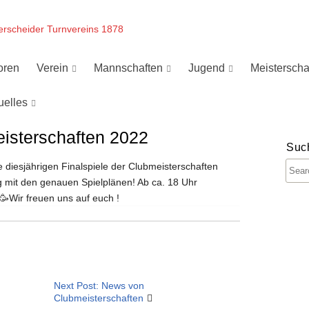
erscheider Turnvereins 1878
oren
Verein
Mannschaften
Jugend
Meisterscha
uelles
eisterschaften 2022
Suc
iesjährigen Finalspiele der Clubmeisterschaften
tag mit den genauen Spielplänen! Ab ca. 18 Uhr
🥳Wir freuen uns auf euch !
Next Post: News von
Clubmeisterschaften