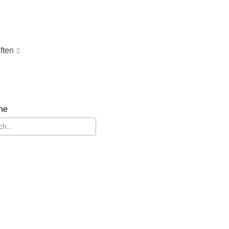
ften
he