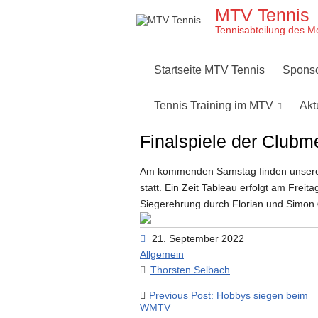
Skip
MTV Tennis
to
content
Tennisabteilung des M
Startseite MTV Tennis
Spons
Tennis Training im MTV
Akt
Finalspiele der Clubm
Am kommenden Samstag finden unsere d
statt. Ein Zeit Tableau erfolgt am Frei
Siegerehrung durch Florian und Simon 
21. September 2022
Allgemein
Thorsten Selbach
Beitragsnavigation
Previous Post: Hobbys siegen beim
WMTV