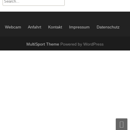
Gastspieler
Herren 55
Steffi Becker Cup 2025
MTV Platzbuchung
Events der MTV Tennisabteilung
Herren 60
MTV Kollektion 2022 – 2024
Webcam
Anfahrt
Kontakt
Impressum
Datenschutz
Herren 65
LK Single Race
Hobby Herren
Spielerbörse Tennispartner gesucht ?
MultiSport Theme
Powered by WordPress
Jugendmannschaften im MTV