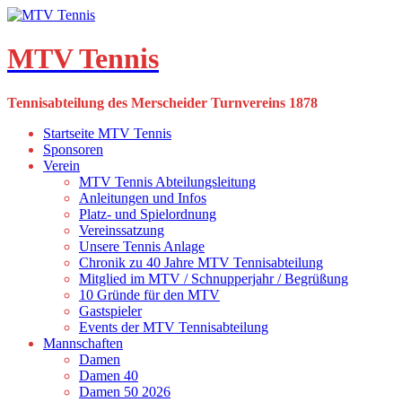
Skip
to
content
MTV Tennis
Tennisabteilung des Merscheider Turnvereins 1878
Startseite MTV Tennis
Sponsoren
Verein
MTV Tennis Abteilungsleitung
Anleitungen und Infos
Platz- und Spielordnung
Vereinssatzung
Unsere Tennis Anlage
Chronik zu 40 Jahre MTV Tennisabteilung
Mitglied im MTV / Schnupperjahr / Begrüßung
10 Gründe für den MTV
Gastspieler
Events der MTV Tennisabteilung
Mannschaften
Damen
Damen 40
Damen 50 2026