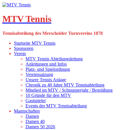
Skip
to
content
MTV Tennis
Tennisabteilung des Merscheider Turnvereins 1878
Startseite MTV Tennis
Sponsoren
Verein
MTV Tennis Abteilungsleitung
Anleitungen und Infos
Platz- und Spielordnung
Vereinssatzung
Unsere Tennis Anlage
Chronik zu 40 Jahre MTV Tennisabteilung
Mitglied im MTV / Schnupperjahr / Begrüßung
10 Gründe für den MTV
Gastspieler
Events der MTV Tennisabteilung
Mannschaften
Damen
Damen 40
Damen 50 2026