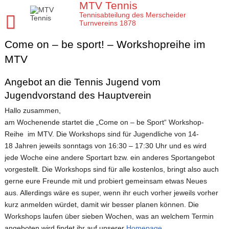
Skip
MTV Tennis
to
Tennisabteilung des Merscheider
content
Turnvereins 1878
Come on – be sport! – Workshopreihe im
Startseite MTV Tennis
MTV
Sponsoren
Verein
Angebot an die Tennis Jugend vom
Jugendvorstand des Hauptverein
Mannschaften
MTV Tennis Abteilungsleitung
Hallo zusammen,
Jugend
Anleitungen und Infos
Damen
am Wochenende startet die „Come on – be Sport“ Workshop-
Reihe im MTV. Die Workshops sind für Jugendliche von 14-
Meisterschaften
Platz- und Spielordnung
Damen 40
Tenniscamps im MTV
18 Jahren jeweils sonntags von 16:30 – 17:30 Uhr und es wird
Tennis Training im MTV
Vereinssatzung
Damen 50 2026
Jugendmannschaften im MTV
Clubmeisterschaften im MTV
jede Woche eine andere Sportart bzw. ein anderes Sportangebot
vorgestellt. Die Workshops sind für alle kostenlos, bringt also auch
Aktuelles
Unsere Tennis Anlage
Herren 1. Mannschaft
Bezirksmeisterschaften Jugend
Regeln für die Clubmeisterschaften
Tim
gerne eure Freunde mit und probiert gemeinsam etwas Neues
Chronik zu 40 Jahre MTV Tennisabteilung
Herren 2. Mannschaft
Kreismeisterschaften Jugend
Medenspiele Sommer 2024
Moritz
Presseartikel
aus. Allerdings wäre es super, wenn ihr euch vorher jeweils vorher
kurz anmelden würdet, damit wir besser planen können. Die
Mitglied im MTV / Schnupperjahr / Begrüßung
Herren 40
Stadtmeisterschaften Jugend
Das neue LK System seit 2020
Trainingskalender
Arbeitseinsatz im MTV
Workshops laufen über sieben Wochen, was an welchem Termin
10 Gründe für den MTV
Herren 50
Midcourt und Kleinfeld Tennis im Bergischen Land
Verbandspokal Sommer 2024
Vereinskalender
angeboten wird findet ihr auf unserer
Homepage.