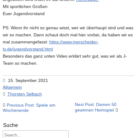
Mit sportlichen Grüßen
Gastspieler
Herren 55
Steffi Becker Cup 2025
MTV Platzbuchung
Euer Jugendvorstand
Events der MTV Tennisabteilung
Herren 60
MTV Kollektion 2022 – 2024
PS: Wenn ihr nicht so genau wisst, wer wir überhaupt sind und was
Herren 65
LK Single Race
wir so machen. Dann schaut doch mal hier vorbei, da haben wir es
mal zusammengefasst:
https://www.merscheider-
Hobby Herren
Spielerbörse Tennispartner gesucht ?
tv.de/jugendvorstand.html
Jugendmannschaften im MTV
Besonders das ganz unten Video erklärt sehr gut, was wir als J-
Team so machen.
15. September 2021
Allgemein
Thorsten Selbach
Beitragsnavigation
Next Post: Damen 50
Previous Post: Spiele am
gewinnen Heimspiel
Wochenende
Suche