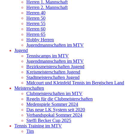
Herren 1. Mannschaft
Herren 2. Mannschaft
Herren 40
Herren 50
Herren 55
Herren 60
Herren 65
Hobby Herren
Jugendmannschaften im MTV
Jugend
Tenniscamps im MTV
Jugendmannschaften im MTV
Bezirksmeisterschaften Jugend
Kreismeisterschaften Jugend
Stadtmeisterschaften Jugend
Midcourt und Kleinfeld Tennis im Bergischen Land
Meisterschaften
Clubmeisterschaften im MTV
Regeln für die Clubmeisterschaften
Medenspiele Sommer 2024
Das neue LK System seit 2020
Verbandspokal Sommer 2024
Steffi Becker Cup 2025
Tennis Training im MTV
Tim