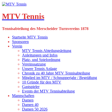
Skip
to
content
MTV Tennis
Tennisabteilung des Merscheider Turnvereins 1878
Startseite MTV Tennis
Sponsoren
Verein
MTV Tennis Abteilungsleitung
Anleitungen und Infos
Platz- und Spielordnung
Vereinssatzung
Unsere Tennis Anlage
Chronik zu 40 Jahre MTV Tennisabteilung
Mitglied im MTV / Schnupperjahr / Begrüßung
10 Gründe für den MTV
Gastspieler
Events der MTV Tennisabteilung
Mannschaften
Damen
Damen 40
Damen 50 2026