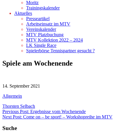
Moritz
Trainingskalender
Aktuelles
Presseartikel
Arbeitseinsatz im MTV
Vereinskalender
MTV Platzbuchung
MTV Kollektion 2022 – 2024
LK Single Race
Spielerbörse Tennispartner gesucht ?
Spiele am Wochenende
14. September 2021
Allgemein
Thorsten Selbach
Beitragsnavigation
Previous Post: Ergebnisse vom Wochenende
Next Post: Come on – be sport! – Workshopreihe im MTV
Suche