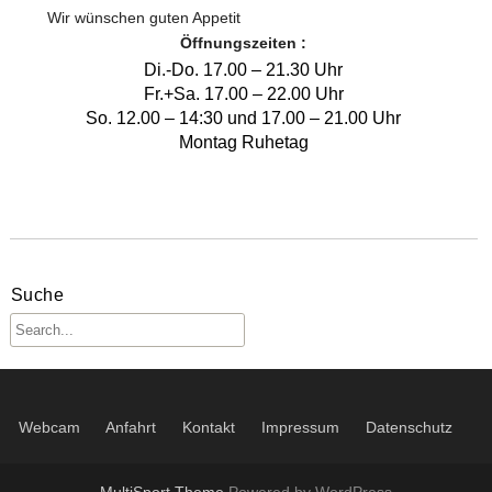
Herren 50
Midcourt und Kleinfeld Tennis im Bergischen Land
Verbandspokal Sommer 2024
Wir wünschen guten Appetit
Vereinskalender
Gastspieler
Herren 55
Öffnungszeiten :
Steffi Becker Cup 2025
MTV Platzbuchung
Di.-Do. 17.00 – 21.30 Uhr
Events der MTV Tennisabteilung
Herren 60
Fr.+Sa. 17.00 – 22.00 Uhr
MTV Kollektion 2022 – 2024
So. 12.00 – 14:30 und 17.00 – 21.00 Uhr
Herren 65
Montag Ruhetag
LK Single Race
Hobby Herren
Spielerbörse Tennispartner gesucht ?
Jugendmannschaften im MTV
Suche
Webcam
Anfahrt
Kontakt
Impressum
Datenschutz