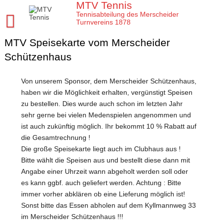
Skip
MTV Tennis
to
Tennisabteilung des Merscheider
content
Turnvereins 1878
MTV Speisekarte vom Merscheider
Startseite MTV Tennis
Schützenhaus
Sponsoren
Verein
Von unserem Sponsor, dem Merscheider Schützenhaus,
haben wir die Möglichkeit erhalten, vergünstigt Speisen
MTV Tennis Abteilungsleitung
Mannschaften
zu bestellen. Dies wurde auch schon im letzten Jahr
Anleitungen und Infos
sehr gerne bei vielen Medenspielen angenommen und
Damen
Jugend
ist auch zukünftig möglich. Ihr bekommt 10 % Rabatt auf
Platz- und Spielordnung
Damen 40
Tenniscamps im MTV
die Gesamtrechnung !
Meisterschaften
Vereinssatzung
Die große Speisekarte liegt auch im Clubhaus aus !
Damen 50 2026
Jugendmannschaften im MTV
Clubmeisterschaften im MTV
Tennis Training im MTV
Bitte wählt die Speisen aus und bestellt diese dann mit
Unsere Tennis Anlage
Herren 1. Mannschaft
Bezirksmeisterschaften Jugend
Angabe einer Uhrzeit wann abgeholt werden soll oder
Regeln für die Clubmeisterschaften
Tim
Aktuelles
es kann ggbf. auch geliefert werden. Achtung : Bitte
Chronik zu 40 Jahre MTV Tennisabteilung
Herren 2. Mannschaft
Kreismeisterschaften Jugend
Medenspiele Sommer 2024
immer vorher abklären ob eine Lieferung möglich ist!
Moritz
Presseartikel
Mitglied im MTV / Schnupperjahr / Begrüßung
Herren 40
Sonst bitte das Essen abholen auf dem Kyllmannweg 33
Stadtmeisterschaften Jugend
Das neue LK System seit 2020
Trainingskalender
Arbeitseinsatz im MTV
im Merscheider Schützenhaus !!!
10 Gründe für den MTV