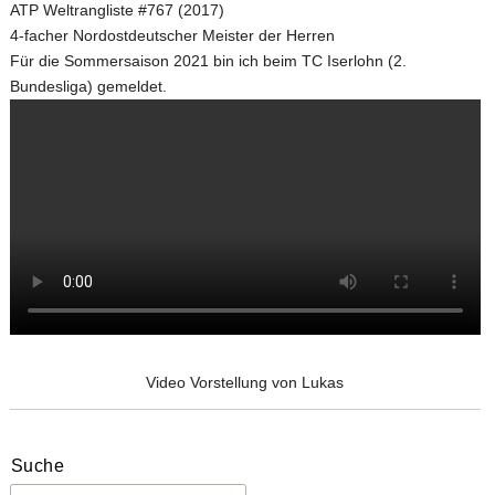
ATP Weltrangliste #767 (2017)
4-facher Nordostdeutscher Meister der Herren
Gastspieler
Herren 55
Steffi Becker Cup 2025
MTV Platzbuchung
Für die Sommersaison 2021 bin ich beim TC Iserlohn (2.
Events der MTV Tennisabteilung
Herren 60
MTV Kollektion 2022 – 2024
Bundesliga) gemeldet.
Herren 65
LK Single Race
Hobby Herren
Spielerbörse Tennispartner gesucht ?
Jugendmannschaften im MTV
Video Vorstellung von Lukas
Suche