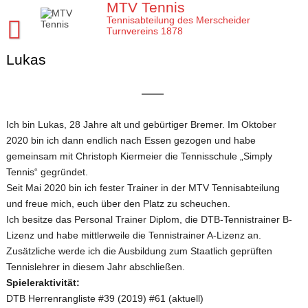
Skip
MTV Tennis
to
Tennisabteilung des Merscheider
content
Turnvereins 1878
Lukas
Startseite MTV Tennis
Sponsoren
Verein
Ich bin Lukas, 28 Jahre alt und gebürtiger Bremer. Im Oktober
Mannschaften
MTV Tennis Abteilungsleitung
2020 bin ich dann endlich nach Essen gezogen und habe
gemeinsam mit Christoph Kiermeier die Tennisschule „Simply
Jugend
Anleitungen und Infos
Damen
Tennis“ gegründet.
Meisterschaften
Platz- und Spielordnung
Damen 40
Tenniscamps im MTV
Seit Mai 2020 bin ich fester Trainer in der MTV Tennisabteilung
und freue mich, euch über den Platz zu scheuchen.
Tennis Training im MTV
Vereinssatzung
Damen 50 2026
Jugendmannschaften im MTV
Clubmeisterschaften im MTV
Ich besitze das Personal Trainer Diplom, die DTB-Tennistrainer B-
Aktuelles
Unsere Tennis Anlage
Herren 1. Mannschaft
Bezirksmeisterschaften Jugend
Regeln für die Clubmeisterschaften
Tim
Lizenz und habe mittlerweile die Tennistrainer A-Lizenz an.
Zusätzliche werde ich die Ausbildung zum Staatlich geprüften
Chronik zu 40 Jahre MTV Tennisabteilung
Herren 2. Mannschaft
Kreismeisterschaften Jugend
Medenspiele Sommer 2024
Moritz
Presseartikel
Tennislehrer in diesem Jahr abschließen.
Mitglied im MTV / Schnupperjahr / Begrüßung
Herren 40
Stadtmeisterschaften Jugend
Das neue LK System seit 2020
Trainingskalender
Arbeitseinsatz im MTV
Spieleraktivität:
DTB Herrenrangliste #39 (2019) #61 (aktuell)
10 Gründe für den MTV
Herren 50
Midcourt und Kleinfeld Tennis im Bergischen Land
Verbandspokal Sommer 2024
Vereinskalender