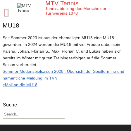
Skip
MTV Tennis
to
Tennisabteilung des Merscheider
content
Turnvereins 1878
MU18
Startseite MTV Tennis
Sponsoren
Seit Sommer 2023 ist aus der ehemaligen MU15 eine MU18
geworden. In 2024 werden die MU18 mit viel Freude dabei sein.
Verein
Kaishu, Johan, Florian S., Max, Florian C. und Lukas haben sich
Mannschaften
MTV Tennis Abteilungsleitung
bereits im Winter mit guten Trainingserfolgen auf die Sommer
Saison vorbereitet
Jugend
Anleitungen und Infos
Damen
Sommer Medenspielsaison 2025 : Übersicht der Spieltermine und
Meisterschaften
Platz- und Spielordnung
Damen 40
Tenniscamps im MTV
namentliche Meldung im TVN
eMail an die MU18
Tennis Training im MTV
Vereinssatzung
Damen 50 2026
Jugendmannschaften im MTV
Clubmeisterschaften im MTV
Aktuelles
Unsere Tennis Anlage
Herren 1. Mannschaft
Bezirksmeisterschaften Jugend
Regeln für die Clubmeisterschaften
Tim
Suche
Chronik zu 40 Jahre MTV Tennisabteilung
Herren 2. Mannschaft
Kreismeisterschaften Jugend
Medenspiele Sommer 2024
Moritz
Presseartikel
Mitglied im MTV / Schnupperjahr / Begrüßung
Herren 40
Stadtmeisterschaften Jugend
Das neue LK System seit 2020
Trainingskalender
Arbeitseinsatz im MTV
10 Gründe für den MTV
Herren 50
Midcourt und Kleinfeld Tennis im Bergischen Land
Verbandspokal Sommer 2024
Vereinskalender