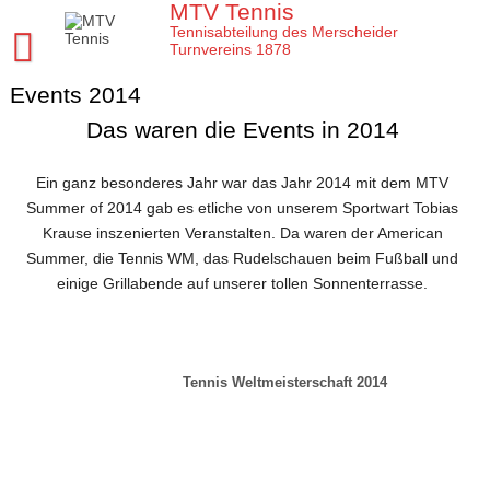
Skip
MTV Tennis
to
Tennisabteilung des Merscheider
content
Turnvereins 1878
Events 2014
Startseite MTV Tennis
Das waren die Events in 2014
Sponsoren
Verein
Ein ganz besonderes Jahr war das Jahr 2014 mit dem MTV
Summer of 2014 gab es etliche von unserem Sportwart Tobias
Mannschaften
MTV Tennis Abteilungsleitung
Krause inszenierten Veranstalten. Da waren der American
Jugend
Anleitungen und Infos
Damen
Summer, die Tennis WM, das Rudelschauen beim Fußball und
einige Grillabende auf unserer tollen Sonnenterrasse.
Meisterschaften
Platz- und Spielordnung
Damen 40
Tenniscamps im MTV
Tennis Training im MTV
Vereinssatzung
Damen 50 2026
Jugendmannschaften im MTV
Clubmeisterschaften im MTV
Aktuelles
Unsere Tennis Anlage
Herren 1. Mannschaft
Bezirksmeisterschaften Jugend
Regeln für die Clubmeisterschaften
Tim
Tennis Weltmeisterschaft 2014
Chronik zu 40 Jahre MTV Tennisabteilung
Herren 2. Mannschaft
Kreismeisterschaften Jugend
Medenspiele Sommer 2024
Moritz
Presseartikel
Mitglied im MTV / Schnupperjahr / Begrüßung
Herren 40
Stadtmeisterschaften Jugend
Das neue LK System seit 2020
Trainingskalender
Arbeitseinsatz im MTV
10 Gründe für den MTV
Herren 50
Midcourt und Kleinfeld Tennis im Bergischen Land
Verbandspokal Sommer 2024
Vereinskalender