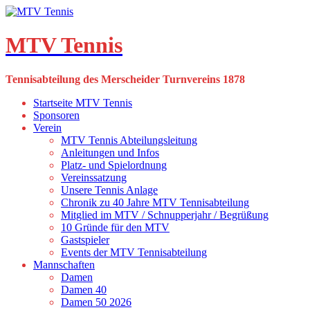
Skip
to
content
MTV Tennis
Tennisabteilung des Merscheider Turnvereins 1878
Startseite MTV Tennis
Sponsoren
Verein
MTV Tennis Abteilungsleitung
Anleitungen und Infos
Platz- und Spielordnung
Vereinssatzung
Unsere Tennis Anlage
Chronik zu 40 Jahre MTV Tennisabteilung
Mitglied im MTV / Schnupperjahr / Begrüßung
10 Gründe für den MTV
Gastspieler
Events der MTV Tennisabteilung
Mannschaften
Damen
Damen 40
Damen 50 2026