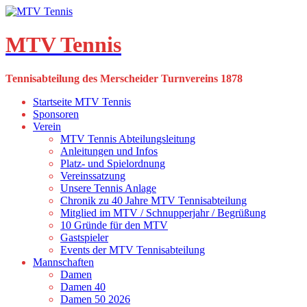
Skip
to
content
MTV Tennis
Tennisabteilung des Merscheider Turnvereins 1878
Startseite MTV Tennis
Sponsoren
Verein
MTV Tennis Abteilungsleitung
Anleitungen und Infos
Platz- und Spielordnung
Vereinssatzung
Unsere Tennis Anlage
Chronik zu 40 Jahre MTV Tennisabteilung
Mitglied im MTV / Schnupperjahr / Begrüßung
10 Gründe für den MTV
Gastspieler
Events der MTV Tennisabteilung
Mannschaften
Damen
Damen 40
Damen 50 2026