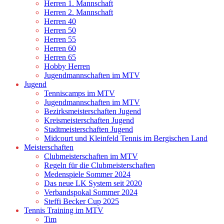
Herren 1. Mannschaft
Herren 2. Mannschaft
Herren 40
Herren 50
Herren 55
Herren 60
Herren 65
Hobby Herren
Jugendmannschaften im MTV
Jugend
Tenniscamps im MTV
Jugendmannschaften im MTV
Bezirksmeisterschaften Jugend
Kreismeisterschaften Jugend
Stadtmeisterschaften Jugend
Midcourt und Kleinfeld Tennis im Bergischen Land
Meisterschaften
Clubmeisterschaften im MTV
Regeln für die Clubmeisterschaften
Medenspiele Sommer 2024
Das neue LK System seit 2020
Verbandspokal Sommer 2024
Steffi Becker Cup 2025
Tennis Training im MTV
Tim