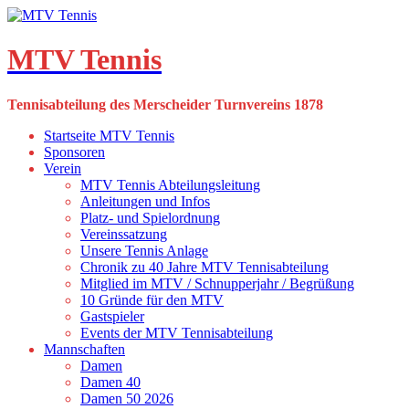
Skip
to
content
MTV Tennis
Tennisabteilung des Merscheider Turnvereins 1878
Startseite MTV Tennis
Sponsoren
Verein
MTV Tennis Abteilungsleitung
Anleitungen und Infos
Platz- und Spielordnung
Vereinssatzung
Unsere Tennis Anlage
Chronik zu 40 Jahre MTV Tennisabteilung
Mitglied im MTV / Schnupperjahr / Begrüßung
10 Gründe für den MTV
Gastspieler
Events der MTV Tennisabteilung
Mannschaften
Damen
Damen 40
Damen 50 2026