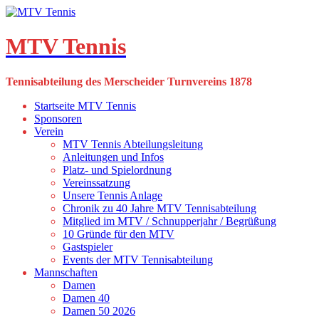
Skip
to
content
MTV Tennis
Tennisabteilung des Merscheider Turnvereins 1878
Startseite MTV Tennis
Sponsoren
Verein
MTV Tennis Abteilungsleitung
Anleitungen und Infos
Platz- und Spielordnung
Vereinssatzung
Unsere Tennis Anlage
Chronik zu 40 Jahre MTV Tennisabteilung
Mitglied im MTV / Schnupperjahr / Begrüßung
10 Gründe für den MTV
Gastspieler
Events der MTV Tennisabteilung
Mannschaften
Damen
Damen 40
Damen 50 2026