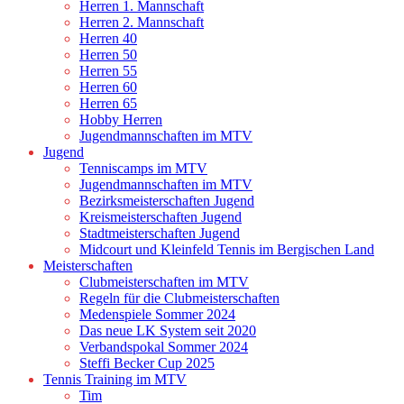
Herren 1. Mannschaft
Herren 2. Mannschaft
Herren 40
Herren 50
Herren 55
Herren 60
Herren 65
Hobby Herren
Jugendmannschaften im MTV
Jugend
Tenniscamps im MTV
Jugendmannschaften im MTV
Bezirksmeisterschaften Jugend
Kreismeisterschaften Jugend
Stadtmeisterschaften Jugend
Midcourt und Kleinfeld Tennis im Bergischen Land
Meisterschaften
Clubmeisterschaften im MTV
Regeln für die Clubmeisterschaften
Medenspiele Sommer 2024
Das neue LK System seit 2020
Verbandspokal Sommer 2024
Steffi Becker Cup 2025
Tennis Training im MTV
Tim