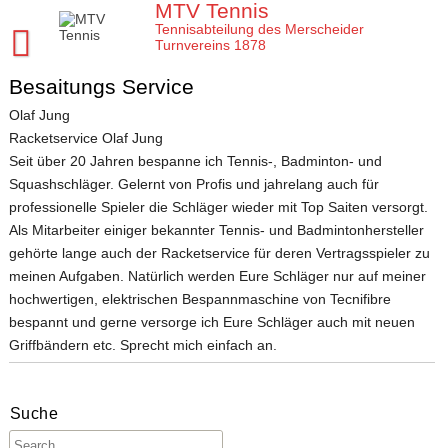
Skip
MTV Tennis
to
Tennisabteilung des Merscheider
content
Turnvereins 1878
Besaitungs Service
Startseite MTV Tennis
Olaf Jung
Sponsoren
Racketservice Olaf Jung
Verein
Seit über 20 Jahren bespanne ich Tennis-, Badminton- und
Squashschläger. Gelernt von Profis und jahrelang auch für
Mannschaften
MTV Tennis Abteilungsleitung
professionelle Spieler die Schläger wieder mit Top Saiten versorgt.
Jugend
Anleitungen und Infos
Damen
Als Mitarbeiter einiger bekannter Tennis- und Badmintonhersteller
gehörte lange auch der Racketservice für deren Vertragsspieler zu
Meisterschaften
Platz- und Spielordnung
Damen 40
Tenniscamps im MTV
meinen Aufgaben. Natürlich werden Eure Schläger nur auf meiner
hochwertigen, elektrischen Bespannmaschine von Tecnifibre
Tennis Training im MTV
Vereinssatzung
Damen 50 2026
Jugendmannschaften im MTV
Clubmeisterschaften im MTV
bespannt und gerne versorge ich Eure Schläger auch mit neuen
Aktuelles
Unsere Tennis Anlage
Herren 1. Mannschaft
Bezirksmeisterschaften Jugend
Regeln für die Clubmeisterschaften
Tim
Griffbändern etc. Sprecht mich einfach an.
Chronik zu 40 Jahre MTV Tennisabteilung
Herren 2. Mannschaft
Kreismeisterschaften Jugend
Medenspiele Sommer 2024
Moritz
Presseartikel
Mitglied im MTV / Schnupperjahr / Begrüßung
Herren 40
Stadtmeisterschaften Jugend
Das neue LK System seit 2020
Trainingskalender
Arbeitseinsatz im MTV
Suche
10 Gründe für den MTV
Herren 50
Midcourt und Kleinfeld Tennis im Bergischen Land
Verbandspokal Sommer 2024
Vereinskalender