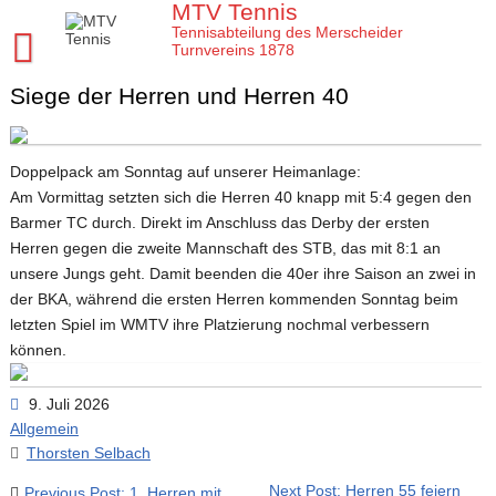
Skip
MTV Tennis
to
Tennisabteilung des Merscheider
content
Turnvereins 1878
Siege der Herren und Herren 40
Startseite MTV Tennis
Sponsoren
Doppelpack am Sonntag auf unserer Heimanlage:
Verein
Am Vormittag setzten sich die Herren 40 knapp mit 5:4 gegen den
Mannschaften
MTV Tennis Abteilungsleitung
Barmer TC durch. Direkt im Anschluss das Derby der ersten
Herren gegen die zweite Mannschaft des STB, das mit 8:1 an
Jugend
Anleitungen und Infos
Damen
unsere Jungs geht. Damit beenden die 40er ihre Saison an zwei in
Meisterschaften
Platz- und Spielordnung
Damen 40
Tenniscamps im MTV
der BKA, während die ersten Herren kommenden Sonntag beim
letzten Spiel im WMTV ihre Platzierung nochmal verbessern
Tennis Training im MTV
Vereinssatzung
Damen 50 2026
Jugendmannschaften im MTV
Clubmeisterschaften im MTV
können.
Aktuelles
Unsere Tennis Anlage
Herren 1. Mannschaft
Bezirksmeisterschaften Jugend
Regeln für die Clubmeisterschaften
Tim
9. Juli 2026
Chronik zu 40 Jahre MTV Tennisabteilung
Herren 2. Mannschaft
Kreismeisterschaften Jugend
Medenspiele Sommer 2024
Moritz
Presseartikel
Allgemein
Thorsten Selbach
Mitglied im MTV / Schnupperjahr / Begrüßung
Herren 40
Stadtmeisterschaften Jugend
Das neue LK System seit 2020
Trainingskalender
Arbeitseinsatz im MTV
Beitragsnavigation
Next Post: Herren 55 feiern
Previous Post: 1. Herren mit
10 Gründe für den MTV
Herren 50
Midcourt und Kleinfeld Tennis im Bergischen Land
Verbandspokal Sommer 2024
Vereinskalender