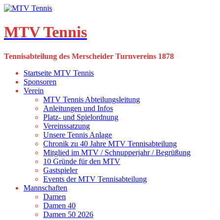
Skip
to
content
MTV Tennis
Tennisabteilung des Merscheider Turnvereins 1878
Startseite MTV Tennis
Sponsoren
Verein
MTV Tennis Abteilungsleitung
Anleitungen und Infos
Platz- und Spielordnung
Vereinssatzung
Unsere Tennis Anlage
Chronik zu 40 Jahre MTV Tennisabteilung
Mitglied im MTV / Schnupperjahr / Begrüßung
10 Gründe für den MTV
Gastspieler
Events der MTV Tennisabteilung
Mannschaften
Damen
Damen 40
Damen 50 2026