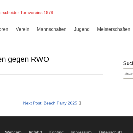
erscheider Turnvereins 1878
oren
Verein
Mannschaften
Jugend
Meisterschaften
nen gegen RWO
Suc
Next Post: Beach Party 2025
Webcam
Anfahrt
Kontakt
Impressum
Datenschutz