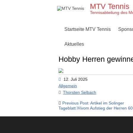
Skip
MTV Tennis
to
content
Tennisabteilung des M
Startseite MTV Tennis
Spons
Aktuelles
Hobby Herren gewin
12. Juli 2025
Allgemein
Thorsten Selbach
Beitragsnavigation
Previous Post: Artikel im Solinger
Tageblatt ￼vom Aufstieg der Herren 60