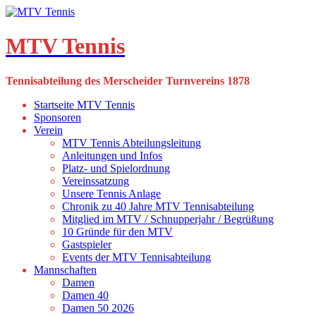
Skip
to
content
MTV Tennis
Tennisabteilung des Merscheider Turnvereins 1878
Startseite MTV Tennis
Sponsoren
Verein
MTV Tennis Abteilungsleitung
Anleitungen und Infos
Platz- und Spielordnung
Vereinssatzung
Unsere Tennis Anlage
Chronik zu 40 Jahre MTV Tennisabteilung
Mitglied im MTV / Schnupperjahr / Begrüßung
10 Gründe für den MTV
Gastspieler
Events der MTV Tennisabteilung
Mannschaften
Damen
Damen 40
Damen 50 2026