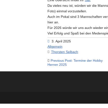
Eine Übersicht findet ihr
hier
Da vieles neu ist, würden wir die Manns
Foto) einmal vorzustellen.
Auch im Pokal sind 3 Mannschaften vert
hier an.
Für 2026 würde wir uns auch wieder 
Viel Erfolg und Spaß bei den Medenspi
3. April 2025
Allgemein
Thorsten Selbach
Beitragsnavigation
Previous Post: Termine der Hobby
Herren 2025