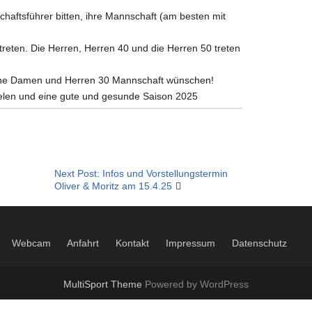
chaftsführer bitten, ihre Mannschaft (am besten mit
reten. Die Herren, Herren 40 und die Herren 50 treten
eine Damen und Herren 30 Mannschaft wünschen!
elen und eine gute und gesunde Saison 2025
Next Post: Infos und Vorstellungstermin
Oliver & Moritz am 15.4.25
Webcam
Anfahrt
Kontakt
Impressum
Datenschutz
MultiSport Theme
Powered by WordPress