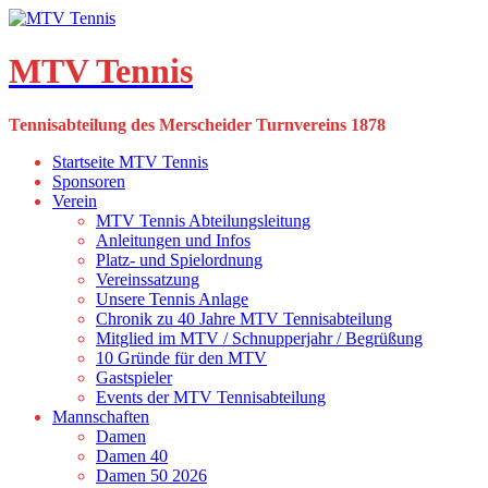
Skip
to
content
MTV Tennis
Tennisabteilung des Merscheider Turnvereins 1878
Startseite MTV Tennis
Sponsoren
Verein
MTV Tennis Abteilungsleitung
Anleitungen und Infos
Platz- und Spielordnung
Vereinssatzung
Unsere Tennis Anlage
Chronik zu 40 Jahre MTV Tennisabteilung
Mitglied im MTV / Schnupperjahr / Begrüßung
10 Gründe für den MTV
Gastspieler
Events der MTV Tennisabteilung
Mannschaften
Damen
Damen 40
Damen 50 2026