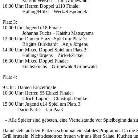
Marlon Welsch – Tim Grünewald
16:30 Uhr: Herren Doppel ü110 Finale:
Halling/Hölzl – Werk/Respondek
Platz 3:
10:00 Uhr: Jugend u18 Finale:
Johanna Fuchs – Kaishu Matsuyama
12:00 Uhr: Damen Einzel Spiel um Platz 3:
Brigitte Burkhardt – Anja Jörgens
14:30 Uhr: Mixed Doppel Spiel um Platz 3:
Halling/Jörgens – Zickel/Zickel
16:30 Uhr: Mixed Doppel Finale:
Fuchs/Fuchs – Grünewald/Grünewald
Platz 4:
9 Uhr : Damen Einzelfinale
10:30 Uhr: Herren 55 Einzel Finale:
Ulrich Laport – Christoph Pantke
15:30 Uhr: Jugend u14 Spiel um Platz 3:
Dario Parlić – Jan Paaß
– Alle Spieler sind gebeten, eine Viertelstunde vor Spielbeginn da zu
Damit steht auf den Plätzen schonmal ein stabiles Programm. Da die 
Grill brutzeln. Nichtsdestotrotz freuen wir uns über Salate, Kuchen