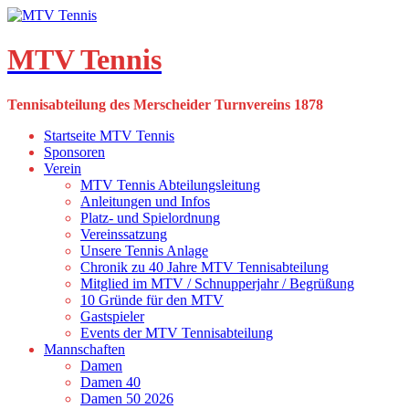
Skip
to
content
MTV Tennis
Tennisabteilung des Merscheider Turnvereins 1878
Startseite MTV Tennis
Sponsoren
Verein
MTV Tennis Abteilungsleitung
Anleitungen und Infos
Platz- und Spielordnung
Vereinssatzung
Unsere Tennis Anlage
Chronik zu 40 Jahre MTV Tennisabteilung
Mitglied im MTV / Schnupperjahr / Begrüßung
10 Gründe für den MTV
Gastspieler
Events der MTV Tennisabteilung
Mannschaften
Damen
Damen 40
Damen 50 2026