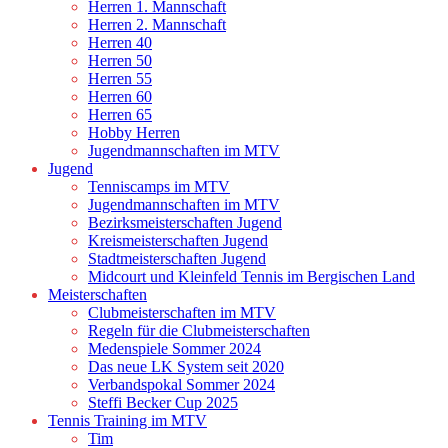
Herren 1. Mannschaft
Herren 2. Mannschaft
Herren 40
Herren 50
Herren 55
Herren 60
Herren 65
Hobby Herren
Jugendmannschaften im MTV
Jugend
Tenniscamps im MTV
Jugendmannschaften im MTV
Bezirksmeisterschaften Jugend
Kreismeisterschaften Jugend
Stadtmeisterschaften Jugend
Midcourt und Kleinfeld Tennis im Bergischen Land
Meisterschaften
Clubmeisterschaften im MTV
Regeln für die Clubmeisterschaften
Medenspiele Sommer 2024
Das neue LK System seit 2020
Verbandspokal Sommer 2024
Steffi Becker Cup 2025
Tennis Training im MTV
Tim