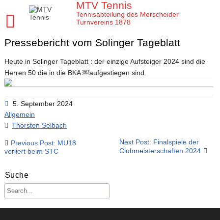
Skip
MTV Tennis
to
Tennisabteilung des Merscheider
content
Turnvereins 1878
Pressebericht vom Solinger Tageblatt
Startseite MTV Tennis
Sponsoren
Heute in Solinger Tageblatt : der einzige Aufsteiger 2024 sind die
Herren 50 die in die BKA ￼aufgestiegen sind.
Verein
Mannschaften
MTV Tennis Abteilungsleitung
5. September 2024
Jugend
Anleitungen und Infos
Damen
Allgemein
Thorsten Selbach
Meisterschaften
Platz- und Spielordnung
Damen 40
Tenniscamps im MTV
Beitragsnavigation
Next Post: Finalspiele der
Previous Post: MU18
Tennis Training im MTV
Vereinssatzung
Damen 50 2026
Jugendmannschaften im MTV
Clubmeisterschaften im MTV
Clubmeisterschaften 2024
verliert beim STC
Aktuelles
Unsere Tennis Anlage
Herren 1. Mannschaft
Bezirksmeisterschaften Jugend
Regeln für die Clubmeisterschaften
Tim
Suche
Chronik zu 40 Jahre MTV Tennisabteilung
Herren 2. Mannschaft
Kreismeisterschaften Jugend
Medenspiele Sommer 2024
Moritz
Presseartikel
Mitglied im MTV / Schnupperjahr / Begrüßung
Herren 40
Stadtmeisterschaften Jugend
Das neue LK System seit 2020
Trainingskalender
Arbeitseinsatz im MTV
10 Gründe für den MTV
Herren 50
Midcourt und Kleinfeld Tennis im Bergischen Land
Verbandspokal Sommer 2024
Vereinskalender