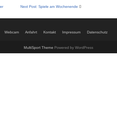
der
Next Post: Spiele am Wochenende
Webcam
Anfahrt
Kontakt
Impressum
Datenschutz
MultiSport Theme
Powered by WordPress