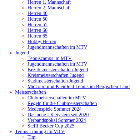
Herren 1. Mannschaft
Herren 2. Mannschaft
Herren 40
Herren 50
Herren 55
Herren 60
Herren 65
Hobby Herren
Jugendmannschaften im MTV
Jugend
Tenniscamps im MTV
Jugendmannschaften im MTV
Bezirksmeisterschaften Jugend
Kreismeisterschaften Jugend
Stadtmeisterschaften Jugend
Midcourt und Kleinfeld Tennis im Bergischen Land
Meisterschaften
Clubmeisterschaften im MTV
Regeln für die Clubmeisterschaften
Medenspiele Sommer 2024
Das neue LK System seit 2020
Verbandspokal Sommer 2024
Steffi Becker Cup 2025
Tennis Training im MTV
Tim