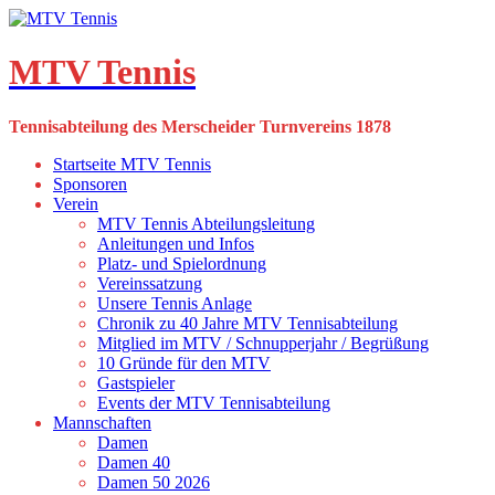
Skip
to
content
MTV Tennis
Tennisabteilung des Merscheider Turnvereins 1878
Startseite MTV Tennis
Sponsoren
Verein
MTV Tennis Abteilungsleitung
Anleitungen und Infos
Platz- und Spielordnung
Vereinssatzung
Unsere Tennis Anlage
Chronik zu 40 Jahre MTV Tennisabteilung
Mitglied im MTV / Schnupperjahr / Begrüßung
10 Gründe für den MTV
Gastspieler
Events der MTV Tennisabteilung
Mannschaften
Damen
Damen 40
Damen 50 2026