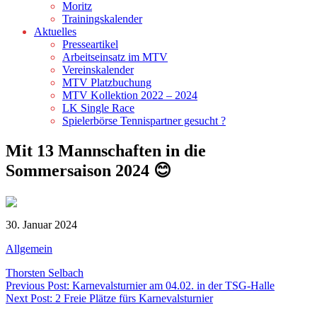
Moritz
Trainingskalender
Aktuelles
Presseartikel
Arbeitseinsatz im MTV
Vereinskalender
MTV Platzbuchung
MTV Kollektion 2022 – 2024
LK Single Race
Spielerbörse Tennispartner gesucht ?
Mit 13 Mannschaften in die
Sommersaison 2024 😊
30. Januar 2024
Allgemein
Thorsten Selbach
Beitragsnavigation
Previous Post: Karnevalsturnier am 04.02. in der TSG-Halle
Next Post: 2 Freie Plätze fürs Karnevalsturnier