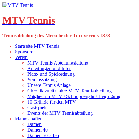
Skip
to
content
MTV Tennis
Tennisabteilung des Merscheider Turnvereins 1878
Startseite MTV Tennis
Sponsoren
Verein
MTV Tennis Abteilungsleitung
Anleitungen und Infos
Platz- und Spielordnung
Vereinssatzung
Unsere Tennis Anlage
Chronik zu 40 Jahre MTV Tennisabteilung
Mitglied im MTV / Schnupperjahr / Begrüßung
10 Gründe für den MTV
Gastspieler
Events der MTV Tennisabteilung
Mannschaften
Damen
Damen 40
Damen 50 2026