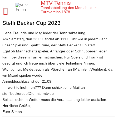
Skip
MTV Tennis
to
Tennisabteilung des Merscheider
content
Turnvereins 1878
Steffi Becker Cup 2023
Startseite MTV Tennis
Sponsoren
Liebe Freunde und Mitglieder der Tennisabteilung,
Am Samstag, den 23.09. findet ab 11:00 Uhr wie in jedem Jahr
Verein
unser Spiel und Spaßturnier, der Steffi Becker Cup statt.
MTV Tennis Abteilungsleitung
Egal ob Mannschaftsspieler, Anfänger oder Schnupperer, jeder
Mannschaften
kann bei diesem Turnier mitmachen. Für Speis und Trank ist
Anleitungen und Infos
Damen
gesorgt und ich freue mich über viele Teilnehmer/innen.
Jugend
Wichtig nur: Meldet euch als Päarchen an (Männlein/Weiblein), da
Platz- und Spielordnung
Damen 40
Tenniscamps im MTV
Meisterschaften
wir Mixed spielen werden.
Vereinssatzung
Damen 50 2026
Anmeldeschluss ist der 21.09!
Jugendmannschaften im MTV
Clubmeisterschaften im MTV
Tennis Training im MTV
Ihr wollt teilnehmen??? Dann schickt eine Mail an
Unsere Tennis Anlage
Herren 1. Mannschaft
Bezirksmeisterschaften Jugend
steffibeckercup@tennis-mtv.de
Regeln für die Clubmeisterschaften
Tim
Aktuelles
Chronik zu 40 Jahre MTV Tennisabteilung
Bei schlechtem Wetter muss die Veranstaltung leider ausfallen.
Herren 2. Mannschaft
Kreismeisterschaften Jugend
Medenspiele Sommer 2024
Moritz
Herzliche Grüße,
Presseartikel
Mitglied im MTV / Schnupperjahr / Begrüßung
Herren 40
Stadtmeisterschaften Jugend
Euer Simon
Das neue LK System seit 2020
Trainingskalender
Arbeitseinsatz im MTV
10 Gründe für den MTV