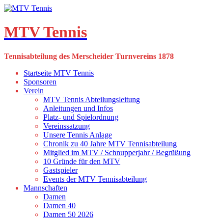
Skip
to
content
MTV Tennis
Tennisabteilung des Merscheider Turnvereins 1878
Startseite MTV Tennis
Sponsoren
Verein
MTV Tennis Abteilungsleitung
Anleitungen und Infos
Platz- und Spielordnung
Vereinssatzung
Unsere Tennis Anlage
Chronik zu 40 Jahre MTV Tennisabteilung
Mitglied im MTV / Schnupperjahr / Begrüßung
10 Gründe für den MTV
Gastspieler
Events der MTV Tennisabteilung
Mannschaften
Damen
Damen 40
Damen 50 2026