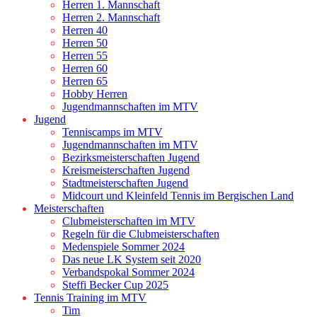
Herren 1. Mannschaft
Herren 2. Mannschaft
Herren 40
Herren 50
Herren 55
Herren 60
Herren 65
Hobby Herren
Jugendmannschaften im MTV
Jugend
Tenniscamps im MTV
Jugendmannschaften im MTV
Bezirksmeisterschaften Jugend
Kreismeisterschaften Jugend
Stadtmeisterschaften Jugend
Midcourt und Kleinfeld Tennis im Bergischen Land
Meisterschaften
Clubmeisterschaften im MTV
Regeln für die Clubmeisterschaften
Medenspiele Sommer 2024
Das neue LK System seit 2020
Verbandspokal Sommer 2024
Steffi Becker Cup 2025
Tennis Training im MTV
Tim