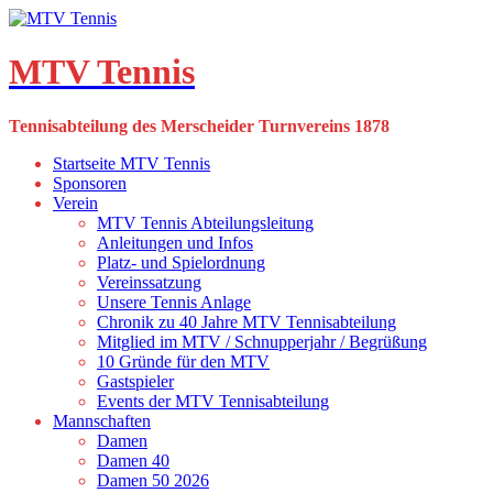
Skip
to
content
MTV Tennis
Tennisabteilung des Merscheider Turnvereins 1878
Startseite MTV Tennis
Sponsoren
Verein
MTV Tennis Abteilungsleitung
Anleitungen und Infos
Platz- und Spielordnung
Vereinssatzung
Unsere Tennis Anlage
Chronik zu 40 Jahre MTV Tennisabteilung
Mitglied im MTV / Schnupperjahr / Begrüßung
10 Gründe für den MTV
Gastspieler
Events der MTV Tennisabteilung
Mannschaften
Damen
Damen 40
Damen 50 2026