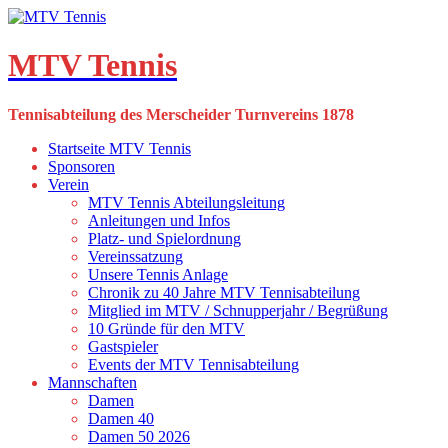
Skip
to
content
MTV Tennis
Tennisabteilung des Merscheider Turnvereins 1878
Startseite MTV Tennis
Sponsoren
Verein
MTV Tennis Abteilungsleitung
Anleitungen und Infos
Platz- und Spielordnung
Vereinssatzung
Unsere Tennis Anlage
Chronik zu 40 Jahre MTV Tennisabteilung
Mitglied im MTV / Schnupperjahr / Begrüßung
10 Gründe für den MTV
Gastspieler
Events der MTV Tennisabteilung
Mannschaften
Damen
Damen 40
Damen 50 2026