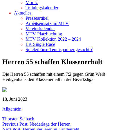
Moritz
Trainingskalender
Aktuelles
Presseartikel
Arbeitseinsatz im MTV
Vereinskalender
MTV Platzbuchung
MTV Kollektion 2022 – 2024
LK Single Race
Spielerbörse Tennispartner gesucht ?
Herren 55 schaffen Klassenerhalt
Die Herren 55 schaffen mit einem 7:2 gegen Grün Weiß
Heiligenhaus den Klassenerhalt in der Bezirksliga
18. Juni 2023
Allgemein
Thorsten Selbach
Beitragsnavigation
Previous Post: Niederlage der Herren
Next Post: Herren verlieren in Langenfeld