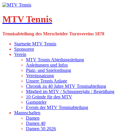
Skip
to
content
MTV Tennis
Tennisabteilung des Merscheider Turnvereins 1878
Startseite MTV Tennis
Sponsoren
Verein
MTV Tennis Abteilungsleitung
Anleitungen und Infos
Platz- und Spielordnung
Vereinssatzung
Unsere Tennis Anlage
Chronik zu 40 Jahre MTV Tennisabteilung
Mitglied im MTV / Schnupperjahr / Begrüßung
10 Gründe für den MTV
Gastspieler
Events der MTV Tennisabteilung
Mannschaften
Damen
Damen 40
Damen 50 2026