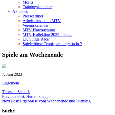
Moritz
Trainingskalender
Aktuelles
Presseartikel
Arbeitseinsatz im MTV
Vereinskalender
MTV Platzbuchung
MTV Kollektion 2022 – 2024
LK Single Race
Spielerbörse Tennispartner gesucht ?
Spiele am Wochenende
7. Juni 2023
Allgemein
Thorsten Selbach
Beitragsnavigation
Previous Post: Herren knapp
Next Post: Ergebnisse vom Wochenende und Dienstag
Suche